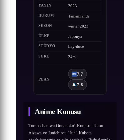
YAYIN
2023
DURUM
Tamamlandı
SEZON
winter 2023
ÜLKE
Japonya
STÜDYO
Lay-duce
SÜRE
24m
7.7
PUAN
7.6
Anime Konusu
Tomo-chan wa Onnanoko! Konusu: Tomo
Aizawa ve Junichirou "Jun" Kubota