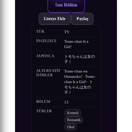
Son Bölüm
Listeye Ekle
Paylaş
TÜR
TV
İNGILIZCE
Tomo-chan Is a
Girl!
JAPONCA
トモちゃんは女の
子！
ALTERNATIF
Tomo-chan wa
ISIMLER
Onnanoko! · Tomo-
chan Is a Girl! · ト
モちゃんは女の
子！
BÖLÜM
13
TÜRLER
Komedi
Romantik
Okul