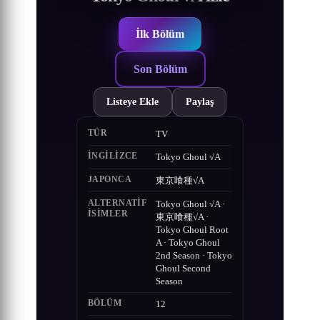
İlk Bölüm
Son Bölüm
Listeye Ekle
Paylaş
TÜR
TV
İNGILIZCE
Tokyo Ghoul √A
JAPONCA
東京喰種√A
ALTERNATIF
Tokyo Ghoul √A ·
ISIMLER
東京喰種√A ·
Tokyo Ghoul Root
A · Tokyo Ghoul
2nd Season · Tokyo
Ghoul Second
Season
BÖLÜM
12