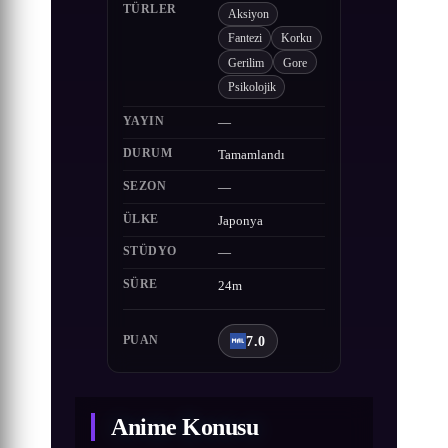
TÜRLER
Aksiyon
Fantezi
Korku
Gerilim
Gore
Psikolojik
YAYIN
—
DURUM
Tamamlandı
SEZON
—
ÜLKE
Japonya
STÜDYO
—
SÜRE
24m
7.0
PUAN
Anime Konusu