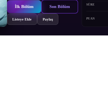
SÜRE
İlk Bölüm
Son Bölüm
PUAN
Listeye Ekle
Paylaş
ini konu almaktadır.
Bölümler
Yorumlar
Fragman
Karakterler