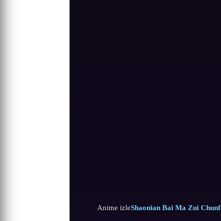
Anime izle
Shaonian Bai Ma Zui Chunf