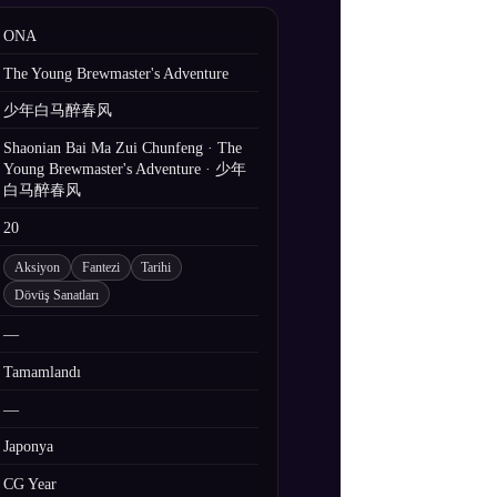
ONA
The Young Brewmaster's Adventure
少年白马醉春风
Shaonian Bai Ma Zui Chunfeng · The
Young Brewmaster's Adventure · 少年
白马醉春风
20
Aksiyon
Fantezi
Tarihi
Dövüş Sanatları
—
Tamamlandı
—
Japonya
CG Year