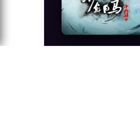
Anime Konusu
Shaonian Ge Xing serisinin 20 yıl önces