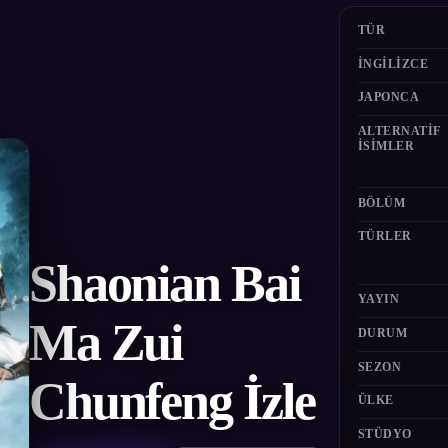
TÜR
İNGILIZCE
JAPONCA
ALTERNATIF
ISIMLER
BÖLÜM
TÜRLER
Shaonian Bai
YAYIN
Ma Zui
DURUM
SEZON
Chunfeng İzle
ÜLKE
STÜDYO