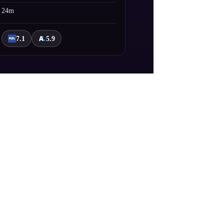
24m
7.1
5.9