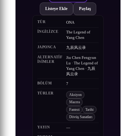
Listeye Ekle
Paylaş
TÜR
ONA
İNGILIZCE
The Legend of
Yang Chen
JAPONCA
九辰风云录
ALTERNATIF
Jiu Chen Fengyun
ISIMLER
Lu · The Legend of
Yang Chen · 九辰
风云录
BÖLÜM
7
TÜRLER
Aksiyon
Macera
Fantezi
Tarihi
Dövüş Sanatları
YAYIN
—