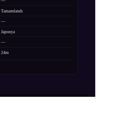
—
Tamamlandı
—
Japonya
—
24m
abı’ndan ilham alan The Foodie
 malzemelerle dolu bir evrende lezzet