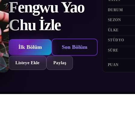
Fengwu Yao
DURUM
Chu İzle
SEZON
ÜLKE
STÜDYO
İlk Bölüm
Son Bölüm
SÜRE
Listeye Ekle
Paylaş
PUAN
tlerin Buluştuğu Fantastik Bir Yolculuk Klasik Dağlar ve Denizler Kit
asına davet ediyor! Bu benzersiz hikâyede, efsanevi yaratıklar ve büyülü