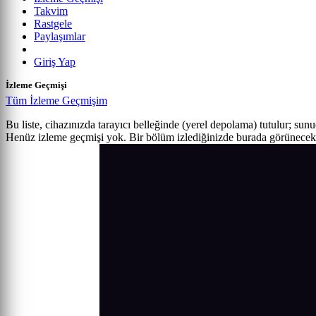
Takvim
Rastgele
Paylaşımlar
Giriş Yap
İzleme Geçmişi
Tüm İzleme Geçmişim
Bu liste, cihazınızda tarayıcı belleğinde (yerel depolama) tutulur; sun
Henüz izleme geçmişi yok. Bir bölüm izlediğinizde burada görünecek