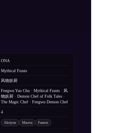
ONA
Mythical Feasts
风物妖厨
Fengwu Yao Chu · Mythical Feasts · 风
物妖厨 · Demon Chef of Folk Tales ·
The Magic Chef · Fengwu Demon Chef
4
Aksiyon
Macera
Fantezi