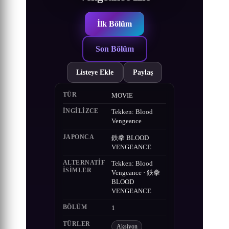
İlk Bölüm
Son Bölüm
Listeye Ekle
Paylaş
TÜR
MOVIE
İNGILIZCE
Tekken: Blood
Vengeance
JAPONCA
鉄拳 BLOOD
VENGEANCE
ALTERNATIF
Tekken: Blood
ISIMLER
Vengeance · 鉄拳
BLOOD
VENGEANCE
BÖLÜM
1
TÜRLER
Aksiyon