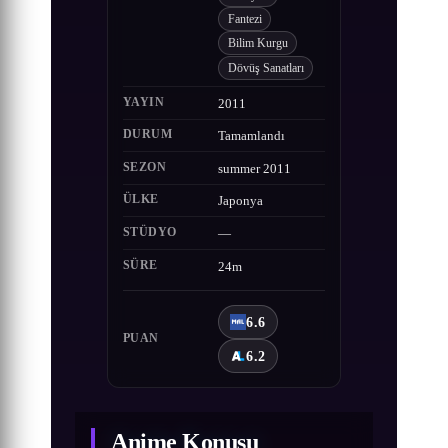
Fantezi
Bilim Kurgu
Dövüş Sanatları
YAYIN
2011
DURUM
Tamamlandı
SEZON
summer 2011
ÜLKE
Japonya
STÜDYO
—
SÜRE
24m
6.6
PUAN
6.2
Anime Konusu