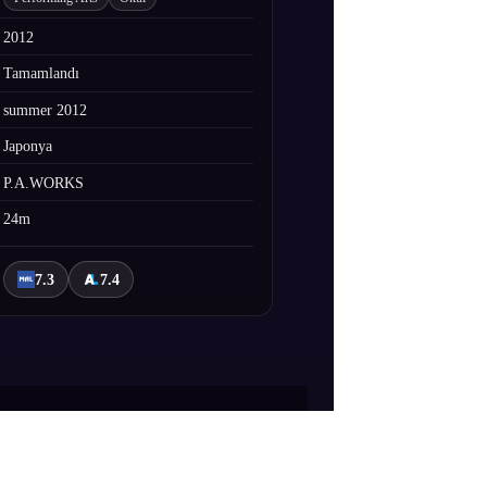
2012
Tamamlandı
summer 2012
Japonya
P.A.WORKS
24m
7.3
7.4
ini anlatıyor.Wakana Sakai müzik