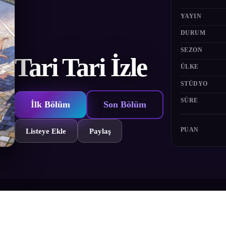
YAYIN
DURUM
SEZON
Tari Tari İzle
ÜLKE
STÜDYO
SÜRE
İlk Bölüm
Son Bölüm
PUAN
Listeye Ekle
Paylaş
an ama kendilerini artık çocuk olarak görmeyen beş Japon lise öğrencis