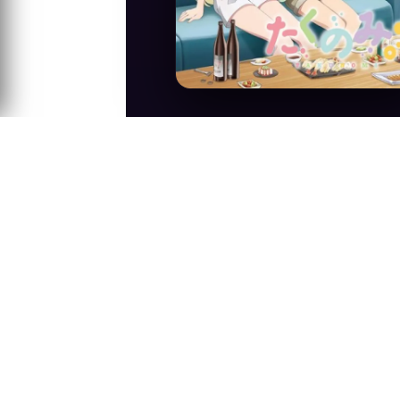
Anime Konusu
20 yaşındaki Michiru Amatsuki, kariyer d
pansiyonunda yaşamaya karar verdi. Lez