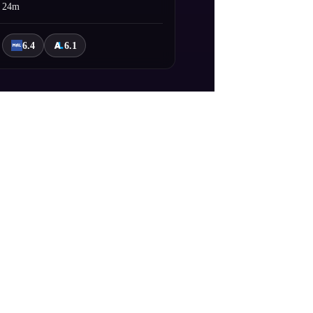
24m
6.4
6.1
e "Stella House Haruno" adlı bir kadın