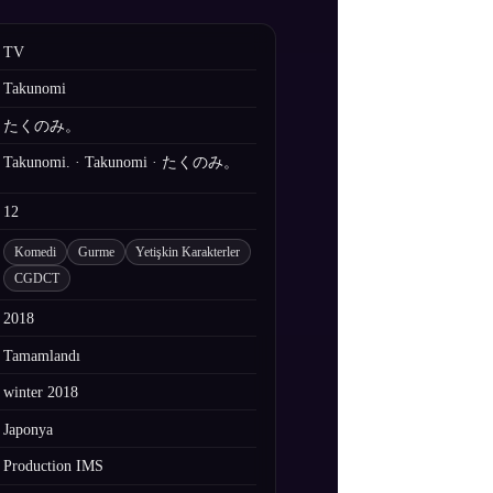
TV
Takunomi
たくのみ。
Takunomi. · Takunomi · たくのみ。
12
Komedi
Gurme
Yetişkin Karakterler
CGDCT
2018
Tamamlandı
winter 2018
Japonya
Production IMS