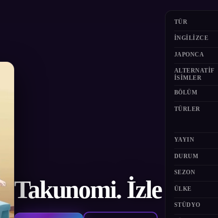
TÜR
İNGILIZCE
JAPONCA
ALTERNATIF
ISIMLER
BÖLÜM
TÜRLER
YAYIN
DURUM
SEZON
Takunomi. İzle
ÜLKE
STÜDYO