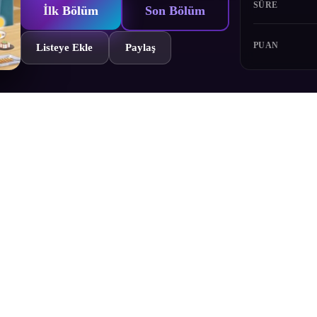
SÜRE
İlk Bölüm
Son Bölüm
PUAN
Listeye Ekle
Paylaş
eğişikliği nedeniyle Tokyo'ya taşındı. Farklı yaş ve meslek sahipleri il
zetli yemek ve alkol olduğunda hep eğlencelidir!
Bölümler
Yorumlar
Fragman
Karakterler