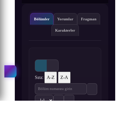
Bölümler
Yorumlar
Fragman
Karakterler
Sıra:
A-Z
Z-A
1
Swallowed Star: Showdown on Primodial Star 1.