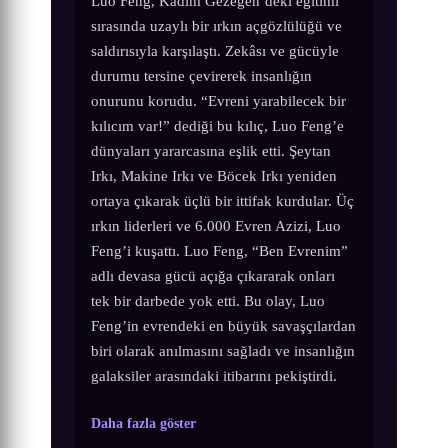
Luo Feng, Kadim Gezegen’deki eğitimi
sırasında uzaylı bir ırkın açgözlülüğü ve
saldırısıyla karşılaştı. Zekâsı ve gücüyle
durumu tersine çevirerek insanlığın
onurunu korudu. “Evreni yarabilecek bir
kılıcım var!” dediği bu kılıç, Luo Feng’e
dünyaları yararcasına eşlik etti. Şeytan
Irkı, Makine Irkı ve Böcek Irkı yeniden
ortaya çıkarak üçlü bir ittifak kurdular. Üç
ırkın liderleri ve 6.000 Evren Azizi, Luo
Feng’i kuşattı. Luo Feng, “Ben Evrenim”
adlı devasa gücü açığa çıkararak onları
tek bir darbede yok etti. Bu olay, Luo
Feng’in evrendeki en büyük savaşçılardan
biri olarak anılmasını sağladı ve insanlığın
galaksiler arasındaki itibarını pekiştirdi.
Daha fazla göster