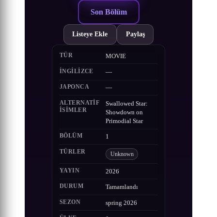
Son Bölüm
Listeye Ekle
Paylaş
TÜR
MOVIE
İNGILIZCE
—
JAPONCA
—
ALTERNATIF
Swallowed Star:
ISIMLER
Showdown on
Primodial Star
BÖLÜM
1
TÜRLER
Unknown
YAYIN
2026
DURUM
Tamamlandı
SEZON
spring 2026