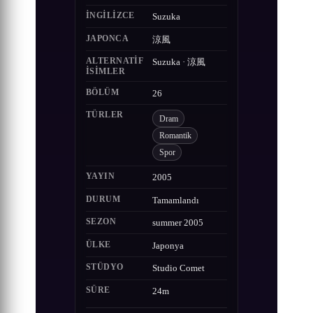
İNGILIZCE
Suzuka
JAPONCA
涼風
ALTERNATIF
Suzuka · 涼風
ISIMLER
BÖLÜM
26
TÜRLER
Dram
Romantik
Spor
YAYIN
2005
DURUM
Tamamlandı
SEZON
summer 2005
ÜLKE
Japonya
STÜDYO
Studio Comet
SÜRE
24m