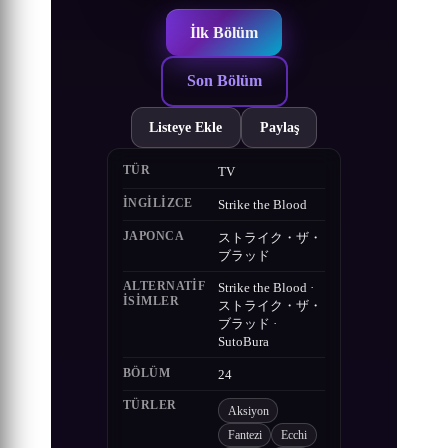
İlk Bölüm
Son Bölüm
Listeye Ekle
Paylaş
TÜR
TV
İNGILIZCE
Strike the Blood
JAPONCA
ストライク・ザ・
ブラッド
ALTERNATIF
Strike the Blood ·
ISIMLER
ストライク・ザ・
ブラッド ·
SutoBura
BÖLÜM
24
TÜRLER
Aksiyon
Fantezi
Ecchi