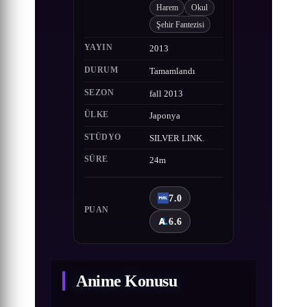
Harem
Okul
Şehir Fantezisi
YAYIN
2013
DURUM
Tamamlandı
SEZON
fall 2013
ÜLKE
Japonya
STÜDYO
SILVER LINK.
SÜRE
24m
7.0
PUAN
6.6
Anime Konusu