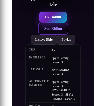
İzle
İlk Bölüm
Son Bölüm
Listeye Ekle
Paylaş
TÜR
TV
İNGILIZCE
Spy x Family
Season 3
JAPONCA
SPY×FAMILY
Season 3
ALTERNATIF
Spy x Family
ISIMLER
Season 3 ·
SPY×FAMILY
Season 3 · SPY x
FAMILY Season 3