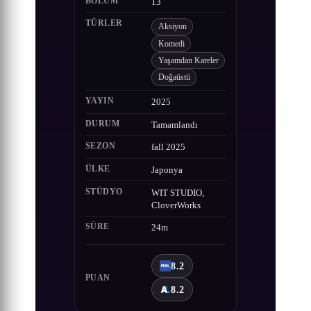
BÖLÜM
13
TÜRLER
Aksiyon
Komedi
Yaşamdan Kareler
Doğaüstü
YAYIN
2025
DURUM
Tamamlandı
SEZON
fall 2025
ÜLKE
Japonya
STÜDYO
WIT STUDIO,
CloverWorks
SÜRE
24m
8.2
PUAN
8.2