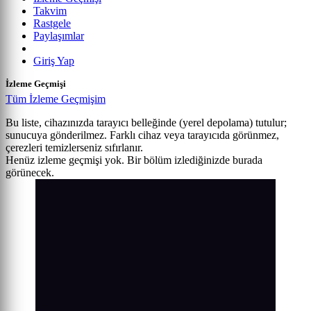
Takvim
Rastgele
Paylaşımlar
Giriş Yap
İzleme Geçmişi
Tüm İzleme Geçmişim
Bu liste, cihazınızda tarayıcı belleğinde (yerel depolama) tutulur;
sunucuya gönderilmez. Farklı cihaz veya tarayıcıda görünmez,
çerezleri temizlerseniz sıfırlanır.
Henüz izleme geçmişi yok. Bir bölüm izlediğinizde burada
görünecek.