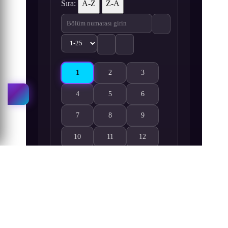
Sıra:
A-Z
Z-A
1
2
3
Spiral: Suiri no Kizuna 1. Bölüm izle
Spiral: Suiri no Kizuna 2. Bölüm izle
Spiral: Suiri no Kizuna 3. Bö
4
5
6
Spiral: Suiri no Kizuna 4. Bölüm izle
Spiral: Suiri no Kizuna 5. Bölüm izle
Spiral: Suiri no Kizuna 6. Bö
7
8
9
Spiral: Suiri no Kizuna 7. Bölüm izle
Spiral: Suiri no Kizuna 8. Bölüm izle
Spiral: Suiri no Kizuna 9. Bö
10
11
12
Spiral: Suiri no Kizuna 10. Bölüm izle
Spiral: Suiri no Kizuna 11. Bölüm izle
Spiral: Suiri no Kizuna 12. B
13
14
15
Spiral: Suiri no Kizuna 13. Bölüm izle
Spiral: Suiri no Kizuna 14. Bölüm izle
Spiral: Suiri no Kizuna 15. B
16
17
18
Spiral: Suiri no Kizuna 16. Bölüm izle
Spiral: Suiri no Kizuna 17. Bölüm izle
Spiral: Suiri no Kizuna 18. B
19
20
21
Spiral: Suiri no Kizuna 19. Bölüm izle
Spiral: Suiri no Kizuna 20. Bölüm izle
Spiral: Suiri no Kizuna 21. B
22
23
24
Spiral: Suiri no Kizuna 22. Bölüm izle
Spiral: Suiri no Kizuna 23. Bölüm izle
Spiral: Suiri no Kizuna 24. B