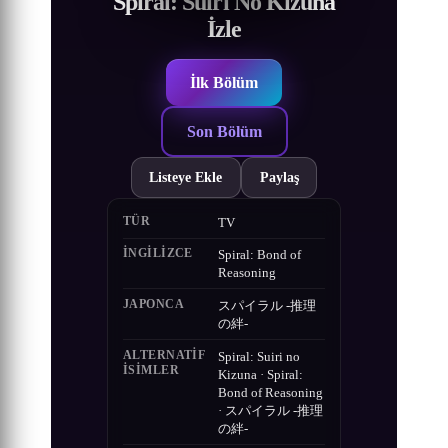
Spiral: Suiri No Kizuna
İzle
İlk Bölüm
Son Bölüm
Listeye Ekle
Paylaş
TÜR
TV
İNGILIZCE
Spiral: Bond of
Reasoning
JAPONCA
スパイラル -推理
の絆-
ALTERNATIF
Spiral: Suiri no
ISIMLER
Kizuna · Spiral:
Bond of Reasoning
· スパイラル -推理
の絆-