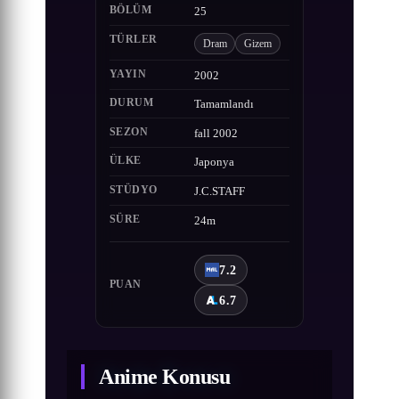
BÖLÜM
25
TÜRLER
Dram
Gizem
YAYIN
2002
DURUM
Tamamlandı
SEZON
fall 2002
ÜLKE
Japonya
STÜDYO
J.C.STAFF
SÜRE
24m
7.2
PUAN
6.7
Anime Konusu