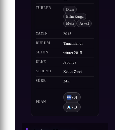
TÜRLER
Dram
Bilim Kurgu
Meka
Askeri
YAYIN
2015
DURUM
Tamamlandı
SEZON
winter 2015
ÜLKE
Japonya
STÜDYO
Xebec Zwei
SÜRE
24m
7.4
PUAN
7.3