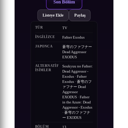
Son Bölüm
Listeye Ekle
Paylaş
TÜR
TV
İNGILIZCE
Fafner Exodus
JAPONCA
蒼穹のファフナー
Dead Aggressor
EXODUS
ALTERNATIF
Soukyuu no Fafner:
ISIMLER
Dead Aggressor -
Exodus · Fafner
Exodus · 蒼穹のフ
ァフナー Dead
Aggressor
EXODUS · Fafner
in the Azure: Dead
Aggressor - Exodus
· 蒼穹のファフナ
ー EXODUS
BÖLÜM
13