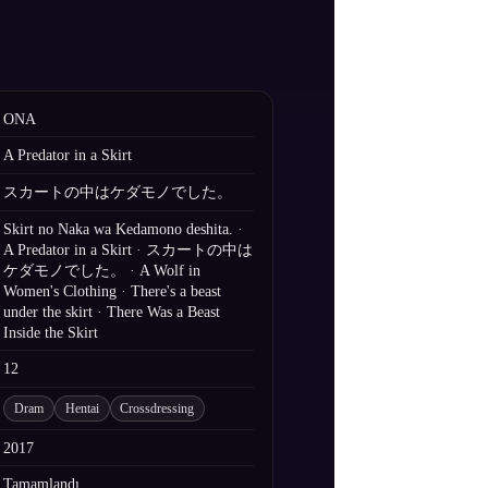
ONA
A Predator in a Skirt
スカートの中はケダモノでした。
Skirt no Naka wa Kedamono deshita. ·
A Predator in a Skirt · スカートの中は
ケダモノでした。 · A Wolf in
Women's Clothing · There's a beast
under the skirt · There Was a Beast
Inside the Skirt
12
Dram
Hentai
Crossdressing
2017
Tamamlandı