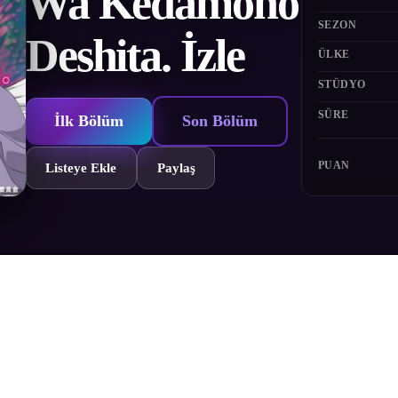
Wa Kedamono
SEZON
Deshita. İzle
ÜLKE
STÜDYO
SÜRE
İlk Bölüm
Son Bölüm
PUAN
Listeye Ekle
Paylaş
ydurmakta zorlanan yumuşak huylu bir üniversite öğrencisidir. Bir gün 
ciyle karşılaşır. İkisi iyi anlaşır ama Ryou onu tahrik etmeye çalışınca 