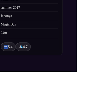
summer 2017
Japonya
Magic Bus
24m
5.4
4.7
Kirishima Ryou isimli, havalı bir abla
Shizuka şok olur. Shizuka en başta