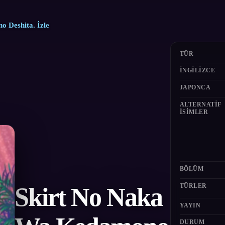
 Deshita. İzle
TÜR
İNGILIZCE
JAPONCA
ALTERNATIF
ISIMLER
BÖLÜM
TÜRLER
Skirt No Naka
YAYIN
DURUM