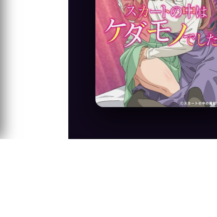
Anime Konusu
Kominami Shizuka şehir yaşamına ayak u
imajının projesini yapan başka bir öğren
Ryou'nun lezbiyen olduğun...