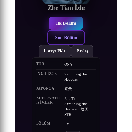
Zhe Tian İzle
İlk Bölüm
Son Bölüm
Listeye Ekle
Paylaş
TÜR
ONA
İNGILIZCE
Shrouding the
Heavens
JAPONCA
遮天
ALTERNATIF
Zhe Tian ·
ISIMLER
Shrouding the
Heavens · 遮天 ·
STH
BÖLÜM
139