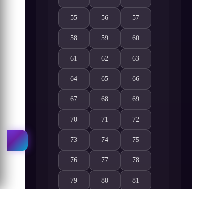
Shrouding the Heavens 52. Bölüm izle
Shrouding the Heavens 53. Bölüm izle
Shrouding the Heavens 54. B
55
56
57
Shrouding the Heavens 55. Bölüm izle
Shrouding the Heavens 56. Bölüm izle
Shrouding the Heavens 57. B
58
59
60
Shrouding the Heavens 58. Bölüm izle
Shrouding the Heavens 59. Bölüm izle
Shrouding the Heavens 60. B
61
62
63
Shrouding the Heavens 61. Bölüm izle
Shrouding the Heavens 62. Bölüm izle
Shrouding the Heavens 63. B
64
65
66
Shrouding the Heavens 64. Bölüm izle
Shrouding the Heavens 65. Bölüm izle
Shrouding the Heavens 66. B
67
68
69
Shrouding the Heavens 67. Bölüm izle
Shrouding the Heavens 68. Bölüm izle
Shrouding the Heavens 69. B
70
71
72
Shrouding the Heavens 70. Bölüm izle
Shrouding the Heavens 71. Bölüm izle
Shrouding the Heavens 72. B
73
74
75
Shrouding the Heavens 73. Bölüm izle
Shrouding the Heavens 74. Bölüm izle
Shrouding the Heavens 75. B
76
77
78
Shrouding the Heavens 76. Bölüm izle
Shrouding the Heavens 77. Bölüm izle
Shrouding the Heavens 78. B
79
80
81
Shrouding the Heavens 79. Bölüm izle
Shrouding the Heavens 80. Bölüm izle
Shrouding the Heavens 81. B
82
83
84
Shrouding the Heavens 82. Bölüm izle
Shrouding the Heavens 83. Bölüm izle
Shrouding the Heavens 84. B