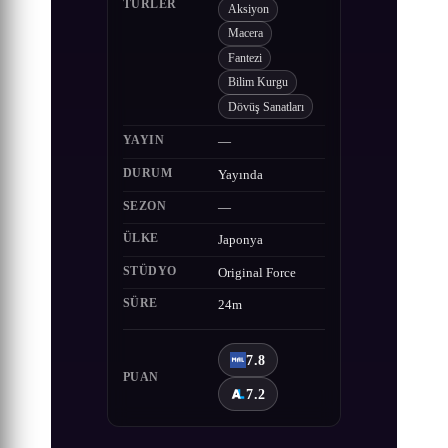
TÜRLER
Aksiyon
Macera
Fantezi
Bilim Kurgu
Dövüş Sanatları
YAYIN
—
DURUM
Yayında
SEZON
—
ÜLKE
Japonya
STÜDYO
Original Force
SÜRE
24m
7.8
PUAN
7.2