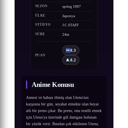
SEZON
spring 1997
ÜLKE
Japonya
STÜDYO
J.C.STAFF
SÜRE
24m
8.3
PUAN
8.2
Anime Konusu
Annesi ve babası ölmüş olan Utena'nın
karşısına bir gün, seyahat etmekte olan beyaz
atlı bir prens çıkar. Bu prens, onu teselli etmek
için Utena'ya üzerinde gül damgası bulunan
bir yüzük verir. Bundan çok etkilenen Utena,