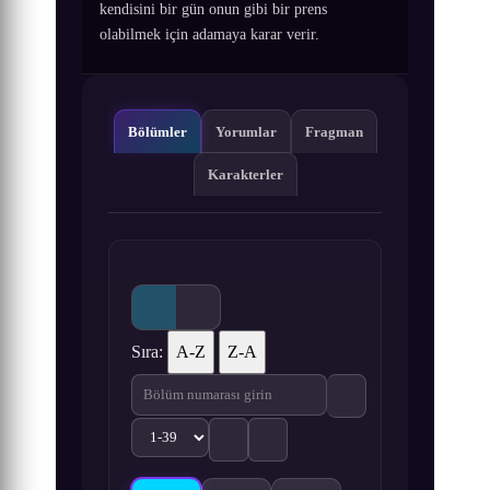
kendisini bir gün onun gibi bir prens
olabilmek için adamaya karar verir.
Bölümler
Yorumlar
Fragman
Karakterler
Sıra:
A-Z
Z-A