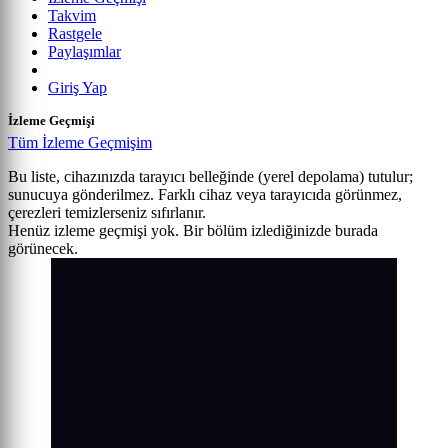
Takvim
Rastgele
Paylaşımlar
Giriş Yap
İzleme Geçmişi
Tüm İzleme Geçmişim
Bu liste, cihazınızda tarayıcı belleğinde (yerel depolama) tutulur;
sunucuya gönderilmez. Farklı cihaz veya tarayıcıda görünmez,
çerezleri temizlerseniz sıfırlanır.
Henüz izleme geçmişi yok. Bir bölüm izlediğinizde burada
görünecek.