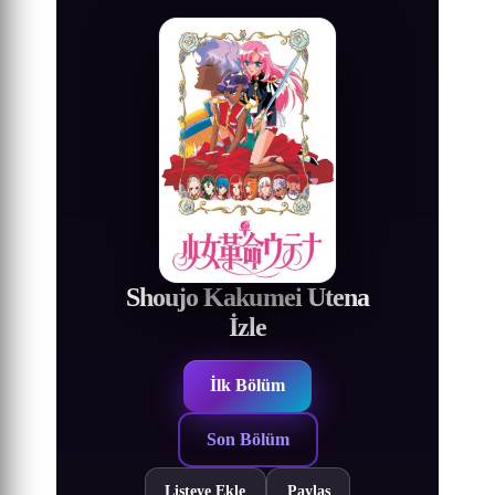
Shoujo Kakumei Utena
İzle
İlk Bölüm
Son Bölüm
Listeye Ekle
Paylaş