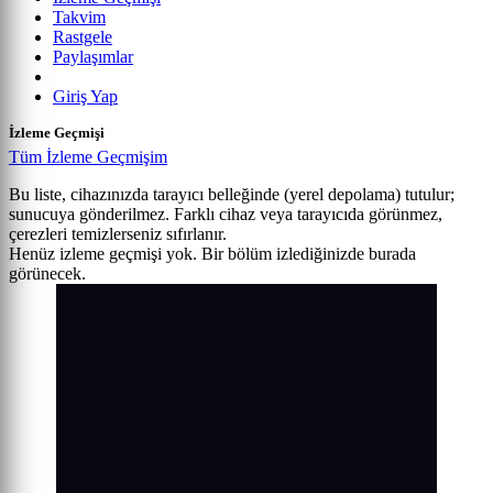
Takvim
Rastgele
Paylaşımlar
Giriş Yap
İzleme Geçmişi
Tüm İzleme Geçmişim
Bu liste, cihazınızda tarayıcı belleğinde (yerel depolama) tutulur;
sunucuya gönderilmez. Farklı cihaz veya tarayıcıda görünmez,
çerezleri temizlerseniz sıfırlanır.
Henüz izleme geçmişi yok. Bir bölüm izlediğinizde burada
görünecek.