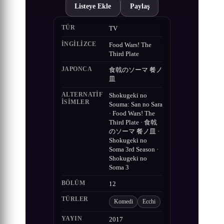
Listeye Ekle
Paylaş
TÜR
TV
İNGILIZCE
Food Wars! The
Third Plate
JAPONCA
食戟のソーマ 餐ノ
皿
ALTERNATIF
Shokugeki no
ISIMLER
Souma: San no Sara
· Food Wars! The
Third Plate · 食戟
のソーマ 餐ノ皿 ·
Shokugeki no
Soma 3rd Season ·
Shokugeki no
Soma 3
BÖLÜM
12
TÜRLER
Komedi
Ecchi
YAYIN
2017