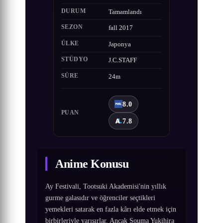
DURUM
Tamamlandı
SEZON
fall 2017
ÜLKE
Japonya
STÜDYO
J.C.STAFF
SÜRE
24m
8.0
PUAN
7.8
Anime Konusu
Ay Festivali, Tootsuki Akademisi'nin yıllık
gurme galasıdır ve öğrenciler seçtikleri
yemekleri satarak en fazla kârı elde etmek için
birbirleriyle yarışırlar. Ancak Souma Yukihira