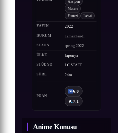
Aksiyon
Macera
Fantezi
İsekai
YAYIN
2022
DURUM
Tamamlandı
SEZON
spring 2022
ÜLKE
Japonya
STÜDYO
J.C.STAFF
SÜRE
24m
6.8
PUAN
7.1
Anime Konusu