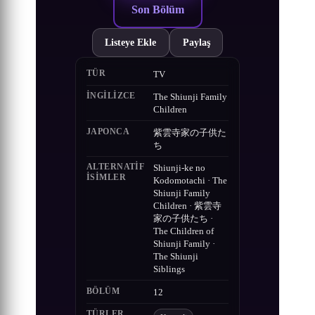
Son Bölüm
Listeye Ekle
Paylaş
TÜR
TV
İNGILIZCE
The Shiunji Family
Children
JAPONCA
紫雲寺家の子供た
ち
ALTERNATIF
Shiunji-ke no
ISIMLER
Kodomotachi · The
Shiunji Family
Children · 紫雲寺
家の子供たち ·
The Children of
Shiunji Family ·
The Shiunji
Siblings
BÖLÜM
12
TÜRLER