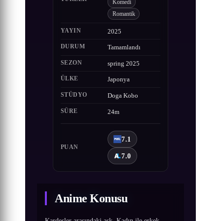
Komedi
Romantik
YAYIN
2025
DURUM
Tamamlandı
SEZON
spring 2025
ÜLKE
Japonya
STÜDYO
Doga Kobo
SÜRE
24m
7.1
PUAN
7.0
Anime Konusu
Kardeşler arasındaki aşk. Kadın ile erkek