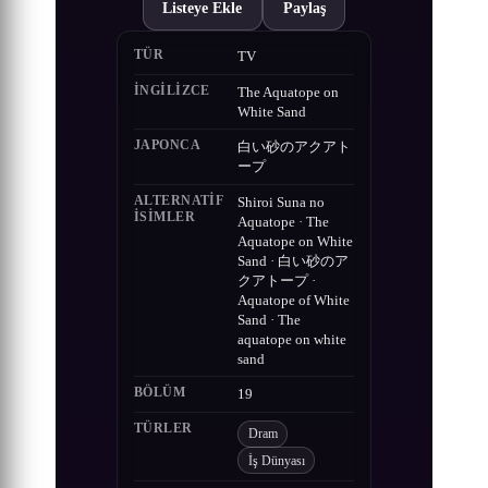
Listeye Ekle
Paylaş
TÜR
TV
İNGILIZCE
The Aquatope on
White Sand
JAPONCA
白い砂のアクアト
ープ
ALTERNATIF
Shiroi Suna no
ISIMLER
Aquatope · The
Aquatope on White
Sand · 白い砂のア
クアトープ ·
Aquatope of White
Sand · The
aquatope on white
sand
BÖLÜM
19
TÜRLER
Dram
İş Dünyası