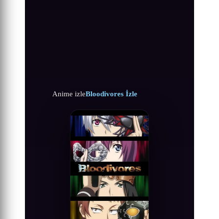
Anime izle
Bloodivores İzle