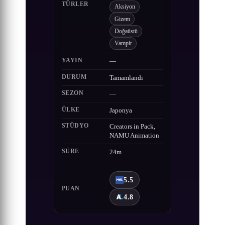
TÜRLER
Aksiyon
Gizem
Doğaüstü
Vampir
YAYIN
—
DURUM
Tamamlandı
SEZON
—
ÜLKE
Japonya
STÜDYO
Creators in Pack,
NAMU Animation
SÜRE
24m
5.5
PUAN
4.8