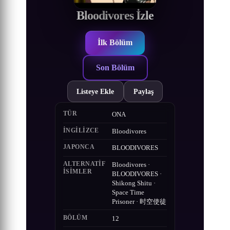
Bloodivores İzle
İlk Bölüm
Son Bölüm
Listeye Ekle
Paylaş
TÜR
ONA
İNGILIZCE
Bloodivores
JAPONCA
BLOODIVORES
ALTERNATIF
Bloodivores ·
ISIMLER
BLOODIVORES ·
Shikong Shitu ·
Space Time
Prisoner · 时空使徒
BÖLÜM
12