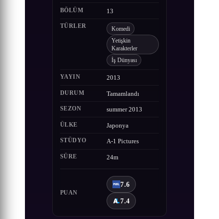
BÖLÜM
13
TÜRLER
Komedi
Yetişkin
Karakterler
İş Dünyası
YAYIN
2013
DURUM
Tamamlandı
SEZON
summer 2013
ÜLKE
Japonya
STÜDYO
A-1 Pictures
SÜRE
24m
7.6
PUAN
7.4