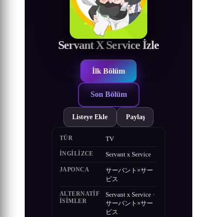
Servant X Service İzle
İlk Bölüm
Son Bölüm
Listeye Ekle
Paylaş
TÜR
TV
İNGILIZCE
Servant x Service
JAPONCA
サーバント×サー
ビス
ALTERNATIF
Servant x Service ·
ISIMLER
サーバント×サー
ビス