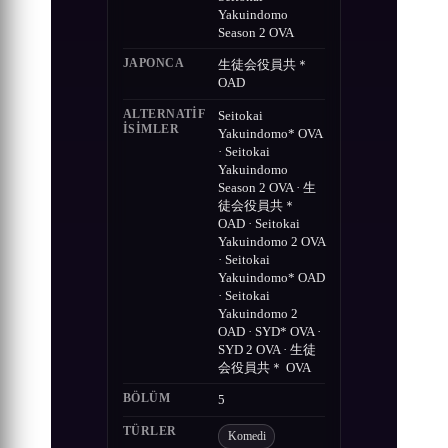
Yakuindomo
Season 2 OVA
JAPONCA
生徒会役員共＊
OAD
ALTERNATIF
Seitokai
ISIMLER
Yakuindomo* OVA
· Seitokai
Yakuindomo
Season 2 OVA · 生
徒会役員共＊
OAD · Seitokai
Yakuindomo 2 OVA
· Seitokai
Yakuindomo* OAD
· Seitokai
Yakuindomo 2
OAD · SYD* OVA ·
SYD 2 OVA · 生徒
会役員共＊ OVA
BÖLÜM
5
TÜRLER
Komedi