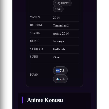
Gag Humor
Okul
YAYIN
2014
DURUM
Tamamlandı
SEZON
spring 2014
ÜLKE
Japonya
STÜDYO
GoHands
SÜRE
24m
7.8
PUAN
7.6
Anime Konusu