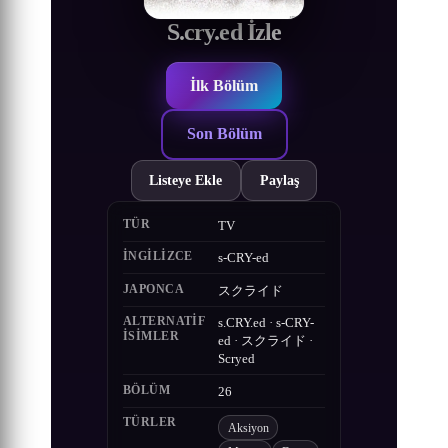
S.cry.ed İzle
İlk Bölüm
Son Bölüm
Listeye Ekle
Paylaş
TÜR
TV
İNGILIZCE
s-CRY-ed
JAPONCA
スクライド
ALTERNATIF
s.CRY.ed · s-CRY-
ISIMLER
ed · スクライド ·
Scryed
BÖLÜM
26
TÜRLER
Aksiyon