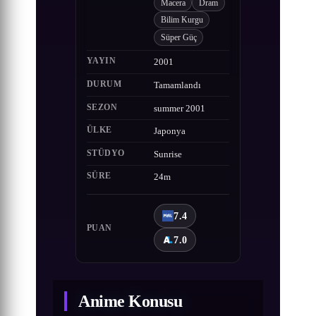
Macera
Dram
Bilim Kurgu
Süper Güç
YAYIN
2001
DURUM
Tamamlandı
SEZON
summer 2001
ÜLKE
Japonya
STÜDYO
Sunrise
SÜRE
24m
7.4
PUAN
7.0
Anime Konusu