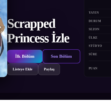
YAYIN
Scrapped
DURUM
SEZON
Princess İzle
ÜLKE
STÜDYO
SÜRE
İlk Bölüm
Son Bölüm
PUAN
Listeye Ekle
Paylaş