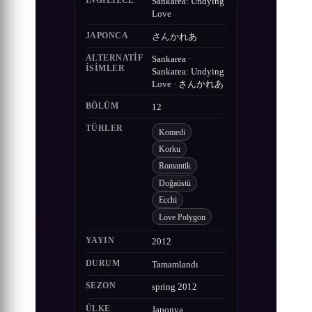
İNGILIZCE
Sankarea: Undying
Love
JAPONCA
さんかれあ
ALTERNATIF
Sankarea ·
ISIMLER
Sankarea: Undying
Love · さんかれあ
BÖLÜM
12
TÜRLER
Komedi
Korku
Romantik
Doğaüstü
Ecchi
Love Polygon
YAYIN
2012
DURUM
Tamamlandı
SEZON
spring 2012
ÜLKE
Japonya