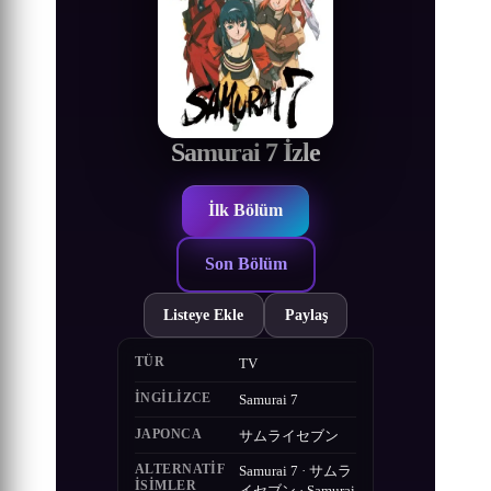
Samurai 7 İzle
İlk Bölüm
Son Bölüm
Listeye Ekle
Paylaş
TÜR
TV
İNGILIZCE
Samurai 7
JAPONCA
サムライセブン
ALTERNATIF
Samurai 7 · サムラ
ISIMLER