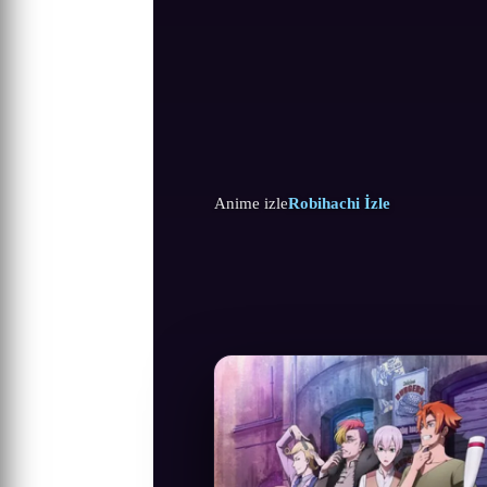
Anime izle
Robihachi İzle