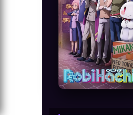
Anime Konusu
Galaktik yüzyıl 51'de Neo Tokyo'da süper