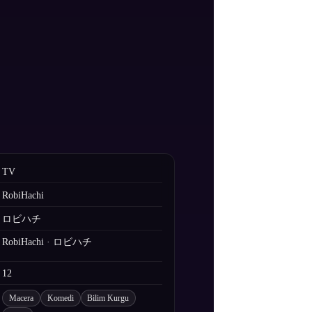
TV
RobiHachi
ロビハチ
RobiHachi · ロビハチ
12
Macera
Komedi
Bilim Kurgu