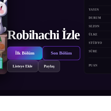
YAYIN
DURUM
SEZON
Robihachi İzle
ÜLKE
STÜDYO
SÜRE
İlk Bölüm
Son Bölüm
PUAN
Listeye Ekle
Paylaş
 hafif ulaşım teknolojisi gelişmiş, 50 yıldır uzaylıların varlığı bilinme