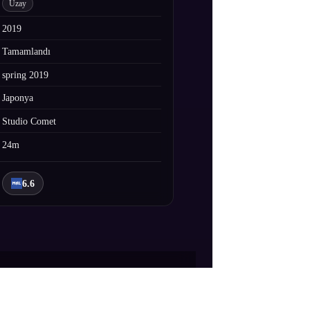
Uzay
2019
Tamamlandı
spring 2019
Japonya
Studio Comet
24m
6.6
kte ve gezegenler topluluğu