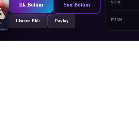
SÜRE
İlk Bölüm
Son Bölüm
PUAN
Listeye Ekle
Paylaş
 ardından bir Jaegerla ebeveynlerini arayan iki kardeş yeni canlılarla, 
Bölümler
Yorumlar
Fragman
Karakterler