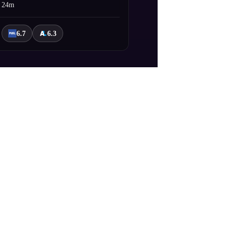
24m
6.7
6.3
şüpheli tiplerle ve beklenmedik