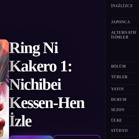
İNGILIZCE
JAPONCA
ALTERNATIF
ISIMLER
Ring Ni
Kakero 1:
BÖLÜM
TÜRLER
Nichibei
YAYIN
Kessen-Hen
DURUM
SEZON
İzle
ÜLKE
STÜDYO