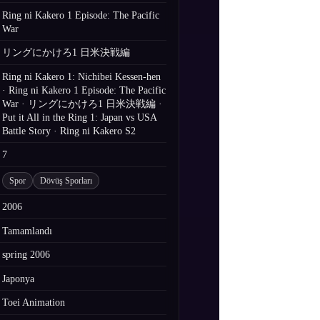
Ring ni Kakero 1 Episode: The Pacific
War
リングにかけろ1 日米決戦編
Ring ni Kakero 1: Nichibei Kessen-hen
· Ring ni Kakero 1 Episode: The Pacific
War · リングにかけろ1 日米決戦編 ·
Put it All in the Ring 1: Japan vs USA
Battle Story · Ring ni Kakero S2
7
Spor
Dövüş Sporları
2006
Tamamlandı
spring 2006
Japonya
Toei Animation