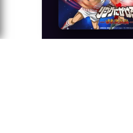
Anime Konusu
Kaiju'nun Avustralya'yı yakıp yıkmasının
müttefiklerle karşılaşır.