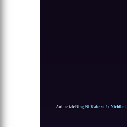
Anime izle
Ring Ni Kakero 1: Nichibei