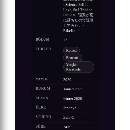
· Science Fell in
Love, So I Tried to
Prove It · 理系が恋
に落ちたので証明
してみた。 ·
RikeKoi
BÖLÜM
12
TÜRLER
Komedi
Romantik
Yetişkin
Karakterler
YAYIN
2020
DURUM
Tamamlandı
SEZON
winter 2020
ÜLKE
Japonya
STÜDYO
Zero-G
SÜRE
24m