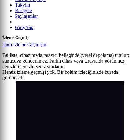
Takvim
Rastgele
Paylaşımlar
Giriş Yap
İzleme Geçmişi
Tüm İzleme Geçmişim
Bu liste, cihazınızda tarayıcı belleğinde (yerel depolama) tutulur;
sunucuya gönderilmez. Farklı cihaz veya tarayıcıda görünmez,
çerezleri temizlerseniz sıfırlanır.
Henüz izleme geçmişi yok. Bir bölüm izlediğinizde burada
görünecek.