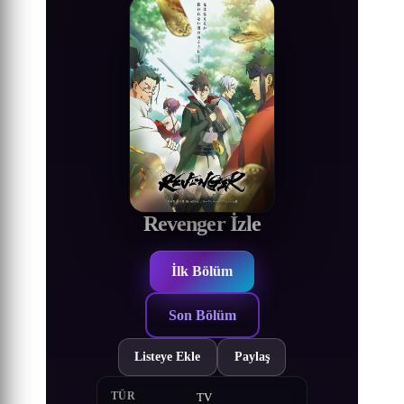
Revenger İzle
İlk Bölüm
Son Bölüm
Listeye Ekle
Paylaş
TÜR
TV