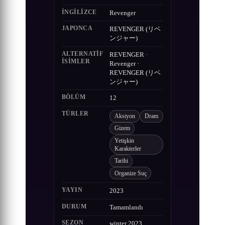
İNGILIZCE
Revenger
JAPONCA
REVENGER (リベ
ンジャー)
ALTERNATIF
REVENGER ·
ISIMLER
Revenger ·
REVENGER (リベ
ンジャー)
BÖLÜM
12
TÜRLER
Aksiyon
Dram
Gizem
Yetişkin
Karakterler
Tarihi
Organize Suç
YAYIN
2023
DURUM
Tamamlandı
SEZON
winter 2023