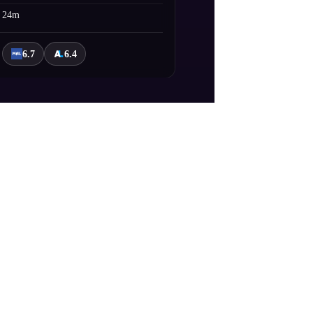
24m
6.7
6.4