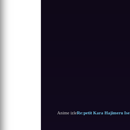
Anime izle
Re:petit Kara Hajimeru Isek