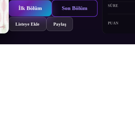
SÜRE
İlk Bölüm
Son Bölüm
PUAN
Listeye Ekle
Paylaş
Bölümler
Yorumlar
Fragman
Karakterler