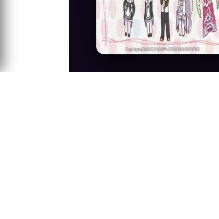
Anime Konusu
Re:Zero'nun özel bölümleridir.