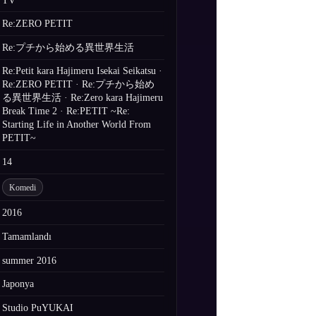
TV
Re:ZERO PETIT
Re:プチから始める異世界生活
Re:Petit kara Hajimeru Isekai Seikatsu ·
Re:ZERO PETIT · Re:プチから始め
る異世界生活 · Re:Zero kara Hajimeru
Break Time 2 · Re:PETIT ~Re:
Starting Life in Another World From
PETIT~
14
Komedi
2016
Tamamlandı
summer 2016
Japonya
Studio PuYUKAI