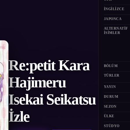
İNGILIZCE
JAPONCA
ALTERNATIF
ISIMLER
Re:petit Kara
BÖLÜM
TÜRLER
Hajimeru
YAYIN
Isekai Seikatsu
DURUM
SEZON
İzle
ÜLKE
STÜDYO