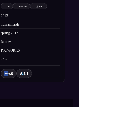
Dram
Romantik
Doğaüstü
2013
Tamamlandı
spring 2013
Japonya
P.A.WORKS
24m
6.6
6.1