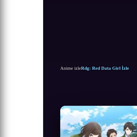
Anime izle
Rdg: Red Data Girl İzle