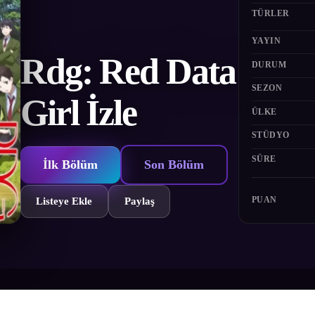
TÜRLER
YAYIN
Rdg: Red Data
DURUM
SEZON
Girl İzle
ÜLKE
STÜDYO
SÜRE
İlk Bölüm
Son Bölüm
PUAN
Listeye Ekle
Paylaş