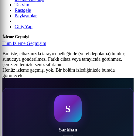
Takvim
Rastgele
Paylaşımlar
Giriş Yap
İzleme Geçmişi
Tüm İzleme Geçmişim
Bu liste, cihazınızda tarayıcı belleğinde (yerel depolama) tutulur;
sunucuya gönderilmez. Farklı cihaz veya tarayıcıda görünmez,
çerezleri temizlerseniz sıfırlanır.
Henüz izleme geçmişi yok. Bir bölüm izlediğinizde burada
görünecek.
S
Sarkhan