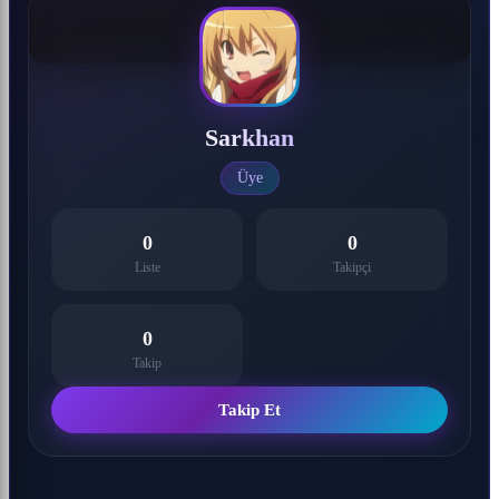
Sarkhan
Üye
0
0
Liste
Takipçi
0
Takip
Takip Et