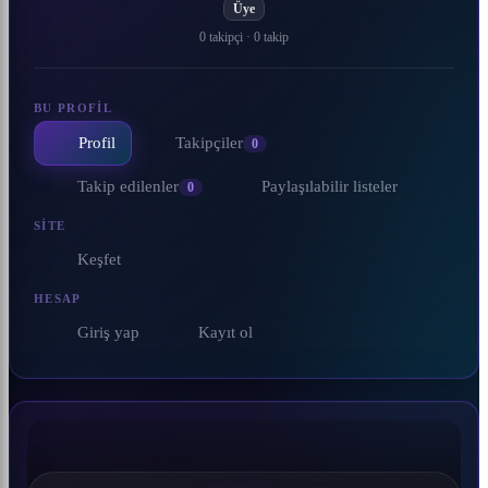
Üye
0 takipçi
·
0 takip
BU PROFIL
Profil
Takipçiler
0
Takip edilenler
Paylaşılabilir listeler
0
SITE
Keşfet
HESAP
Giriş yap
Kayıt ol