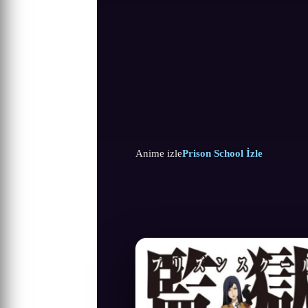
Anime izle
Prison School İzle