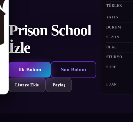
TÜRLER
YAYIN
Prison School
DURUM
SEZON
İzle
ÜLKE
STÜDYO
SÜRE
İlk Bölüm
Son Bölüm
PUAN
Listeye Ekle
Paylaş