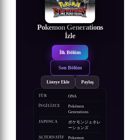
Pokemon Generations
İzle
İlk Bölüm
Son Bölüm
Listeye Ekle
Paylaş
TÜR
ONA
İNGILIZCE
Pokémon
Generations
JAPONCA
ポケモンジェネレ
ーションズ
ALTERNATIF
Pokemon