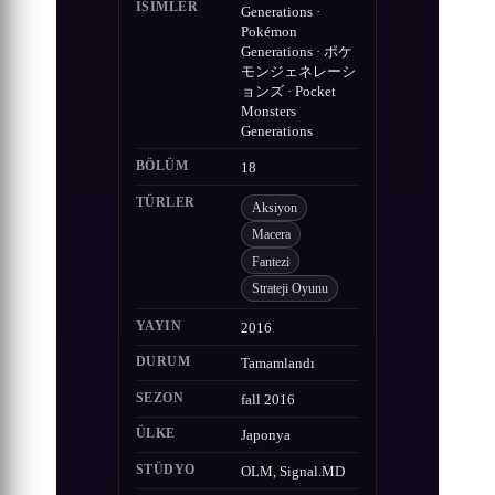
ISIMLER
Generations ·
Pokémon
Generations · ポケ
モンジェネレーシ
ョンズ · Pocket
Monsters
Generations
BÖLÜM
18
TÜRLER
Aksiyon
Macera
Fantezi
Strateji Oyunu
YAYIN
2016
DURUM
Tamamlandı
SEZON
fall 2016
ÜLKE
Japonya
STÜDYO
OLM, Signal.MD