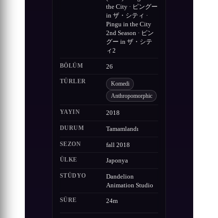
the City · ピングー
in ザ・シティ ·
Pingu in the City
2nd Season · ピン
グー in ザ・シテ
ィ2
BÖLÜM
26
TÜRLER
Komedi
Anthropomorphic
YAYIN
2018
DURUM
Tamamlandı
SEZON
fall 2018
ÜLKE
Japonya
STÜDYO
Dandelion
Animation Studio
SÜRE
24m