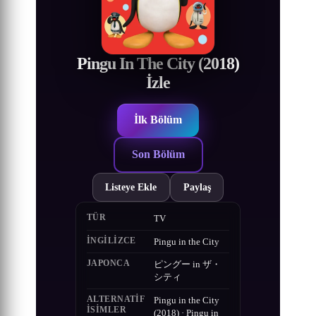
Pingu In The City (2018)
İzle
İlk Bölüm
Son Bölüm
Listeye Ekle
Paylaş
TÜR
TV
İNGILIZCE
Pingu in the City
JAPONCA
ピングー in ザ・
シティ
ALTERNATIF
Pingu in the City
ISIMLER
(2018) · Pingu in