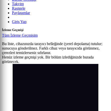
Takvim
Rastgele
Paylaşımlar
Giriş Yap
İzleme Geçmişi
Tüm İzleme Geçmişim
Bu liste, cihazınızda tarayıcı belleğinde (yerel depolama) tutulur;
sunucuya gönderilmez. Farklı cihaz veya tarayıcıda görünmez,
çerezleri temizlerseniz sıfırlanır.
Henüz izleme geçmişi yok. Bir bölüm izlediğinizde burada
görünecek.