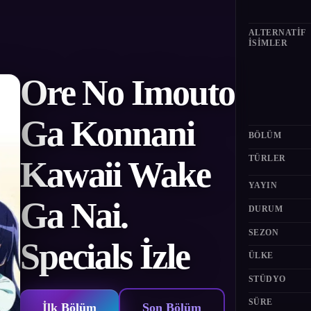
ALTERNATIF
ISIMLER
Ore No Imouto
Ga Konnani
BÖLÜM
TÜRLER
Kawaii Wake
YAYIN
Ga Nai.
DURUM
SEZON
Specials İzle
ÜLKE
STÜDYO
SÜRE
İlk Bölüm
Son Bölüm