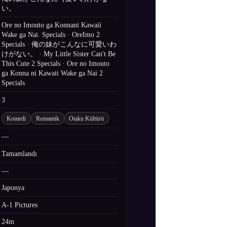
い。
Ore no Imouto ga Konnani Kawaii
Wake ga Nai. Specials · OreImo 2
Specials · 俺の妹がこんなに可愛いわ
けがない。 · My Little Sister Can't Be
This Cute 2 Specials · Ore no Imouto
ga Konna ni Kawaii Wake ga Nai 2
Specials
3
Komedi
Romantik
Otaku Kültürü
—
Tamamlandı
—
Japonya
A-1 Pictures
24m