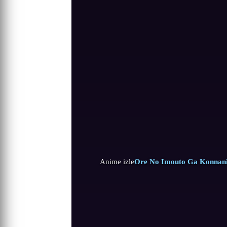
Anime izle
Ore No Imouto Ga Konnani 