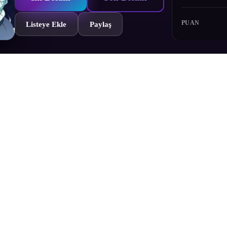
PUAN
Listeye Ekle
Paylaş
 14 -16. bölümleridir.
Bölümler
Yorumlar
Fragman
Karakterler