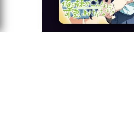
Anime Konusu
OreImo novellerinin son uyarlaması olan
Sıra:
A-Z
Z-A