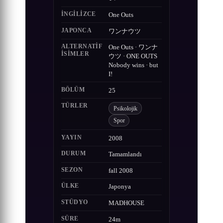
İNGILIZCE
One Outs
JAPONCA
ワンナウツ
ALTERNATIF
One Outs · ワンナ
ISIMLER
ウツ · ONE OUTS
Nobody wins · but
I!
BÖLÜM
25
TÜRLER
Psikolojik
Spor
YAYIN
2008
DURUM
Tamamlandı
SEZON
fall 2008
ÜLKE
Japonya
STÜDYO
MADHOUSE
SÜRE
24m