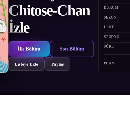
Chitose-Chan
DURUM
SEZON
İzle
ÜLKE
STÜDYO
SÜRE
İlk Bölüm
Son Bölüm
PUAN
Listeye Ekle
Paylaş
r penguendir. Favori hobisi şehirde turlamaktır ve turlarken insanlarla 
dan Kiyomizu Tapınağı, Ginkaku Tapınağı ve Gion gibi Kyoto içerisinde