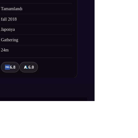
Tamamlandı
fall 2018
Japonya
Gathering
24m
6.8
6.0
iletişime geçip karnını doyurmaya
 popüler olan alanlarda geçmektedir.