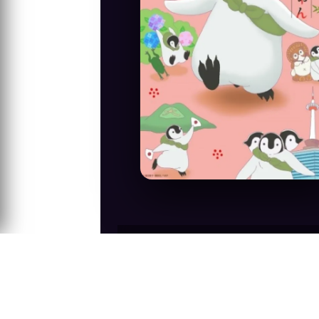
Anime Konusu
Chitose-chan, Kyoto şehrinde yaşayan bi
bayılır. Hikâye, penguenin bakış açısın
Penguenimizin yaşadığı nostalj...