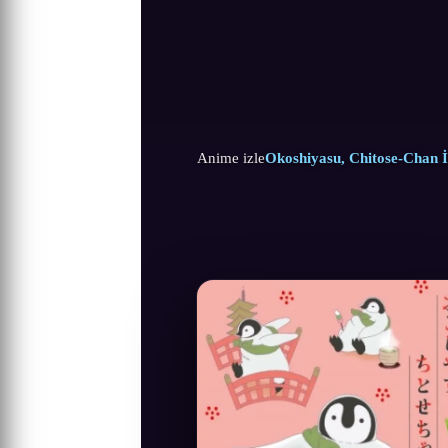
Anime izle
Okoshiyasu, Chitose-Chan İ