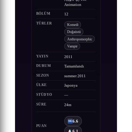
Animation
BÖLÜM
12
TÜRLER
Komedi
Doğaüstü
Anthropomorphic
Vampir
YAYIN
2011
DURUM
Tamamlandı
SEZON
summer 2011
ÜLKE
Japonya
STÜDYO
—
SÜRE
24m
6.6
PUAN
6.1