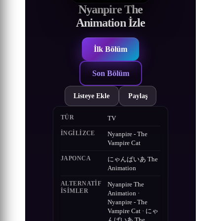
Nyanpire The
Animation İzle
İlk Bölüm
Son Bölüm
Listeye Ekle
Paylaş
TÜR
TV
İNGILIZCE
Nyanpire - The
Vampire Cat
JAPONCA
にゃんぱいあ The
Animation
ALTERNATIF
Nyanpire The
ISIMLER
Animation ·
Nyanpire - The
Vampire Cat · にゃ
んぱいあ The