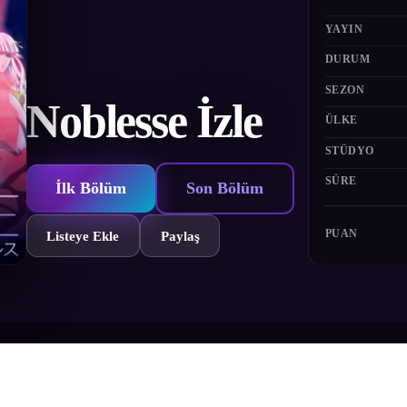
YAYIN
DURUM
SEZON
Noblesse İzle
ÜLKE
STÜDYO
SÜRE
İlk Bölüm
Son Bölüm
PUAN
Listeye Ekle
Paylaş
. O, bütün diğer Asilzadelerin koruyucusu ve safkan soylu anlamına gel