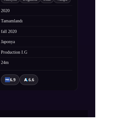
2020
Tamamlandı
fall 2020
Japonya
Production I.G
24m
6.9
6.6
en Asil özel ünvanına sahiptir. Onu