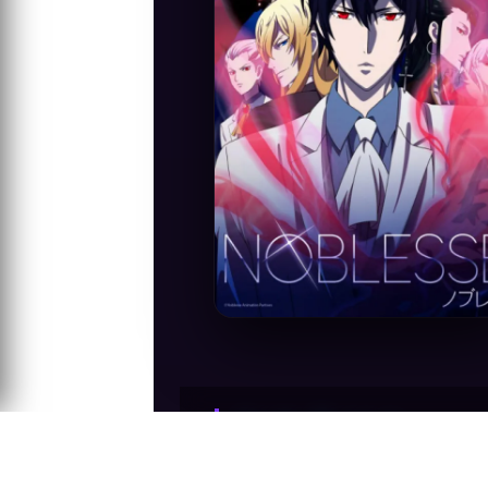
Anime Konusu
Raziel 820 yıllık uykusundan uyanmıştır