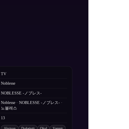
TV
Noblesse
NOBLESSE -ノブレス-
Noblesse · NOBLESSE -ノブレス- ·
노블레스
13
Aksiyon
Doğaüstü
Okul
Vampir