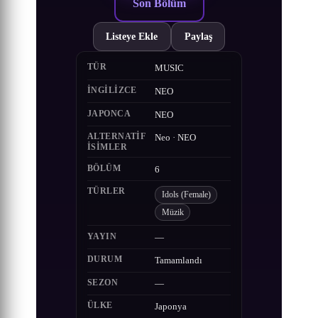
Son Bölüm
Listeye Ekle
Paylaş
TÜR
MUSIC
İNGILIZCE
NEO
JAPONCA
NEO
ALTERNATIF
Neo · NEO
ISIMLER
BÖLÜM
6
TÜRLER
Idols (Female)
Müzik
YAYIN
—
DURUM
Tamamlandı
SEZON
—
ÜLKE
Japonya