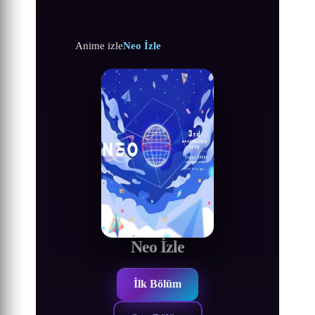
Anime izle
Neo İzle
Neo İzle
İlk Bölüm