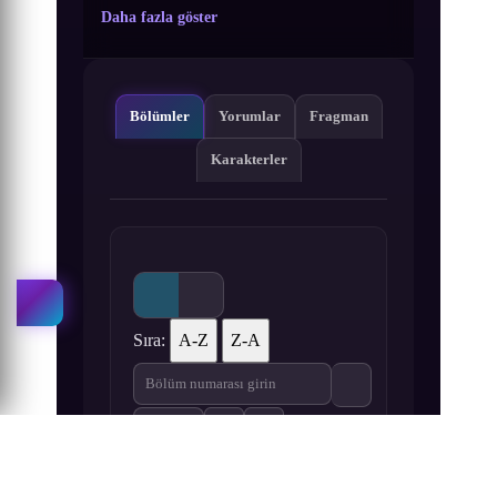
Daha fazla göster
Bölümler
Yorumlar
Fragman
Karakterler
Sıra:
A-Z
Z-A
1
2
3