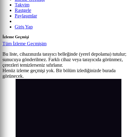
Takvim
Rastgele
Paylaşımlar
Giriş Yap
İzleme Geçmişi
Tüm İzleme Geçmişim
Bu liste, cihazınızda tarayıcı belleğinde (yerel depolama) tutulur;
sunucuya gönderilmez. Farklı cihaz veya tarayıcıda görünmez,
çerezleri temizlerseniz sıfırlanır.
Henüz izleme geçmişi yok. Bir bölüm izlediğinizde burada
görünecek.