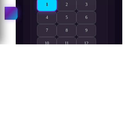
1
2
3
Nanatsu no Taizai 1. Bölüm izle
Nanatsu no Taizai 2. Bölüm izle
Nanatsu no Taizai 3. Bölüm i
4
5
6
Nanatsu no Taizai 4. Bölüm izle
Nanatsu no Taizai 5. Bölüm izle
Nanatsu no Taizai 6. Bölüm i
7
8
9
Nanatsu no Taizai 7. Bölüm izle
Nanatsu no Taizai 8. Bölüm izle
Nanatsu no Taizai 9. Bölüm i
10
11
12
Nanatsu no Taizai 10. Bölüm izle
Nanatsu no Taizai 11. Bölüm izle
Nanatsu no Taizai 12. Bölüm 
13
14
15
Nanatsu no Taizai 13. Bölüm izle
Nanatsu no Taizai 14. Bölüm izle
Nanatsu no Taizai 15. Bölüm 
16
17
18
Nanatsu no Taizai 16. Bölüm izle
Nanatsu no Taizai 17. Bölüm izle
Nanatsu no Taizai 18. Bölüm 
19
20
21
Nanatsu no Taizai 19. Bölüm izle
Nanatsu no Taizai 20. Bölüm izle
Nanatsu no Taizai 21. Bölüm 
22
23
24
Nanatsu no Taizai 22. Bölüm izle
Nanatsu no Taizai 23. Bölüm izle
Nanatsu no Taizai 24. Bölüm 