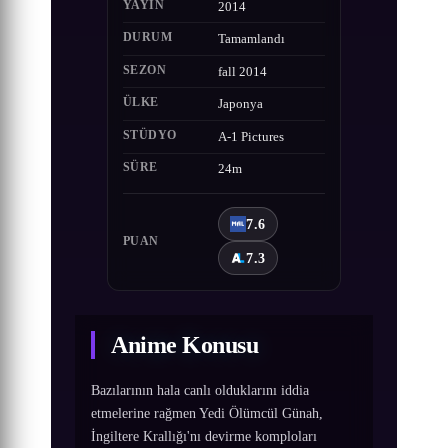
YAYIN
2014
DURUM
Tamamlandı
SEZON
fall 2014
ÜLKE
Japonya
STÜDYO
A-1 Pictures
SÜRE
24m
7.6
PUAN
7.3
Anime Konusu
Bazılarının hala canlı olduklarını iddia
etmelerine rağmen Yedi Ölümcül Günah,
İngiltere Krallığı'nı devirme komploları