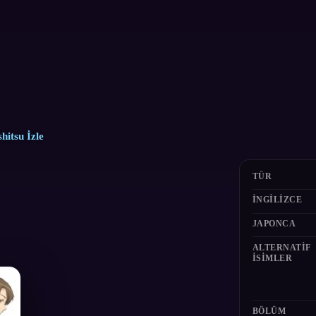
itsu İzle
TÜR
İNGILIZCE
JAPONCA
ALTERNATIF
ISIMLER
BÖLÜM