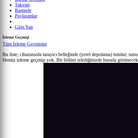
Takvim
Rastgele
Paylaşımlar
Giriş Yap
İzleme Geçmişi
Tüm İzleme Geçmişim
Bu liste, cihazınızda tarayıcı belleğinde (yerel depolama) tutulur; sun
Henüz izleme geçmişi yok. Bir bölüm izlediğinizde burada görünecek