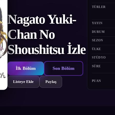
TÜRLER
Nagato Yuki-
YAYIN
Chan No
DURUM
SEZON
Shoushitsu İzle
ÜLKE
STÜDYO
SÜRE
İlk Bölüm
Son Bölüm
PUAN
Listeye Ekle
Paylaş