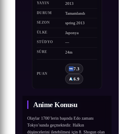
YAYIN
2013
DURUM
Tamamlandı
SEZON
spring 2013
ÜLKE
Japonya
STÜDYO
—
SÜRE
24m
7.3
PUAN
6.9
Anime Konusu
Olaylar 1700’lerin başında Edo zamanı
Tokyo’sunda geçmektedir. Halkın
düşüncelerini iletebilmesi için 8. Shogun olan