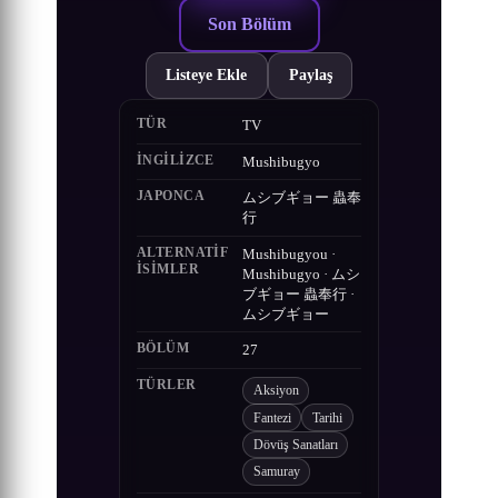
Son Bölüm
Listeye Ekle
Paylaş
TÜR
TV
İNGILIZCE
Mushibugyo
JAPONCA
ムシブギョー 蟲奉
行
ALTERNATIF
Mushibugyou ·
ISIMLER
Mushibugyo · ムシ
ブギョー 蟲奉行 ·
ムシブギョー
BÖLÜM
27
TÜRLER
Aksiyon
Fantezi
Tarihi
Dövüş Sanatları
Samuray