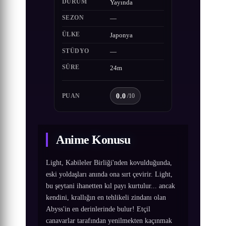
DURUM
Yayında
SEZON
—
ÜLKE
Japonya
STÜDYO
—
SÜRE
24m
0.0
PUAN
/10
Anime Konusu
Light, Kabileler Birliği'nden kovulduğunda,
eski yoldaşları anında ona sırt çevirir. Light,
bu şeytani ihanetten kıl payı kurtulur... ancak
kendini, krallığın en tehlikeli zindanı olan
Abyss'in en derinlerinde bulur! Etçil
canavarlar tarafından yenilmekten kaçınmak