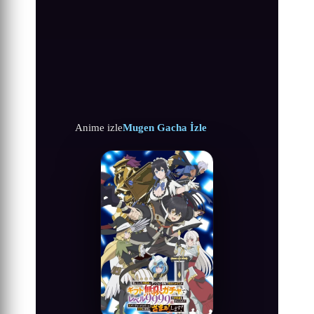
Anime izle
Mugen Gacha İzle