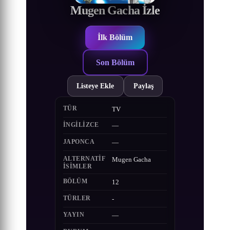
Mugen Gacha İzle
İlk Bölüm
Son Bölüm
Listeye Ekle
Paylaş
TÜR
TV
İNGILIZCE
—
JAPONCA
—
ALTERNATIF
Mugen Gacha
ISIMLER
BÖLÜM
12
TÜRLER
-
YAYIN
—