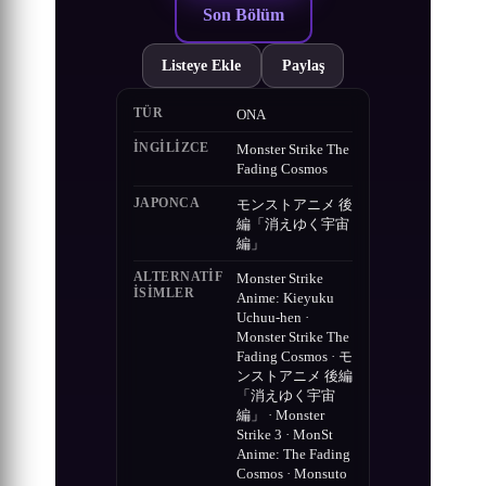
Son Bölüm
Listeye Ekle
Paylaş
TÜR
ONA
İNGILIZCE
Monster Strike The
Fading Cosmos
JAPONCA
モンストアニメ 後
編「消えゆく宇宙
編」
ALTERNATIF
Monster Strike
ISIMLER
Anime: Kieyuku
Uchuu-hen ·
Monster Strike The
Fading Cosmos · モ
ンストアニメ 後編
「消えゆく宇宙
編」 · Monster
Strike 3 · MonSt
Anime: The Fading
Cosmos · Monsuto