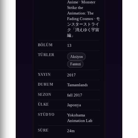
Anime · Monster
Strike the
Animation: The
Fading Cosmos · モ
ンスターストライ
ク「消えゆく宇宙
編」
BÖLÜM
13
TÜRLER
Aksiyon
Fantezi
YAYIN
2017
DURUM
Tamamlandı
SEZON
fall 2017
ÜLKE
Japonya
STÜDYO
Yokohama
Animation Lab
SÜRE
24m