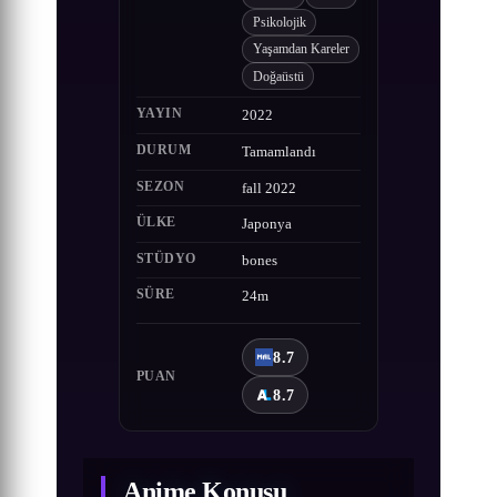
Psikolojik
Yaşamdan Kareler
Doğaüstü
YAYIN
2022
DURUM
Tamamlandı
SEZON
fall 2022
ÜLKE
Japonya
STÜDYO
bones
SÜRE
24m
8.7
PUAN
8.7
Anime Konusu