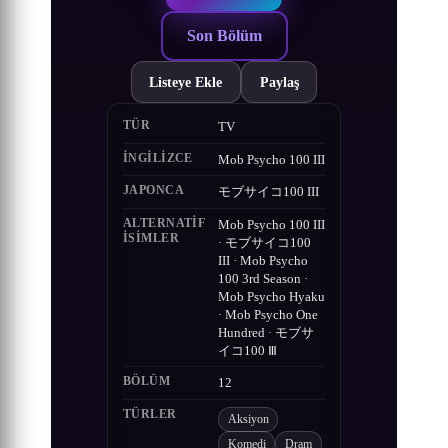
Son Bölüm
Listeye Ekle
Paylaş
TÜR
TV
İNGILIZCE
Mob Psycho 100 III
JAPONCA
モブサイコ100 III
ALTERNATIF
Mob Psycho 100 III
ISIMLER
· モブサイコ100
III · Mob Psycho
100 3rd Season ·
Mob Psycho Hyaku
· Mob Psycho One
Hundred · モブサ
イコ100 Ⅲ
BÖLÜM
12
TÜRLER
Aksiyon
Komedi
Dram